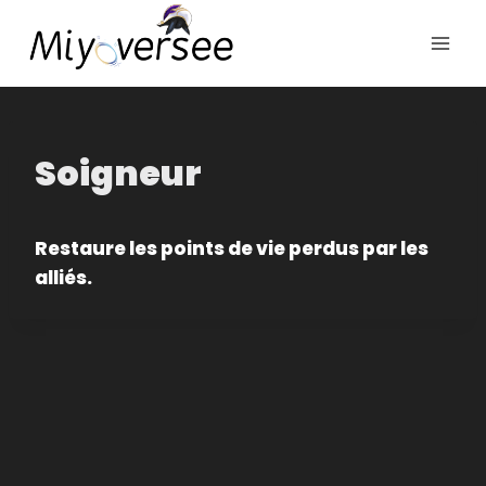
Aller
au
contenu
Soigneur
Restaure les points de vie perdus par les
alliés.