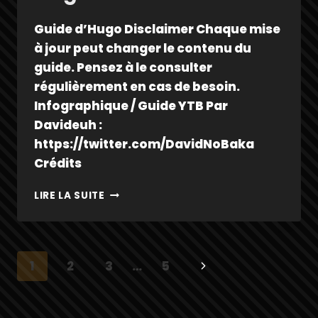
Guide d’Hugo Disclaimer Chaque mise
à jour peut changer le contenu du
guide. Pensez à le consulter
régulièrement en cas de besoin.
Infographique / Guide YTB Par
Davideuh :
https://twitter.com/DavidNoBaka
Crédits
HUGO
LIRE LA SUITE
Navigation
Page
1
2
3
…
5
de
suivante