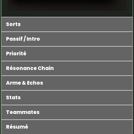
Sorts
Passif / Intro
Priorité
Résonance Chain
Arme & Echos
Stats
Teammates
Résumé