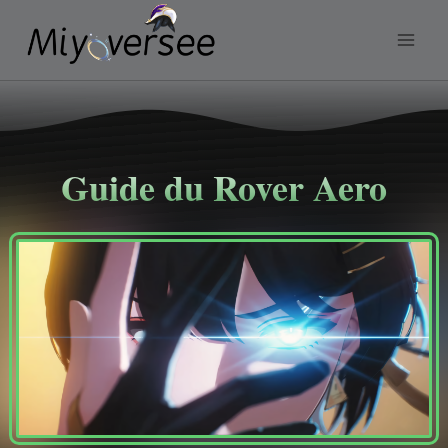
Aller
au
contenu
Guide d
u Rover Aero