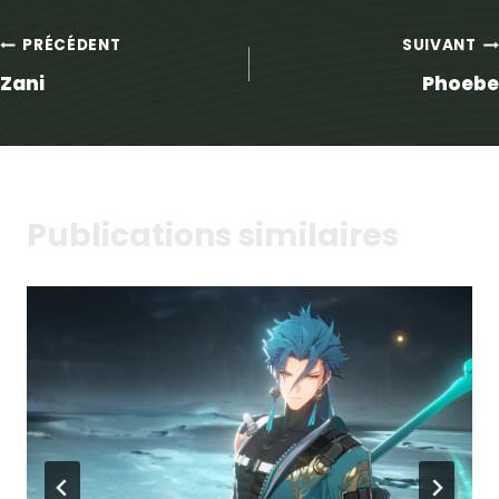
Navigation
PRÉCÉDENT
SUIVANT
Zani
Phoebe
de
l’article
Publications similaires