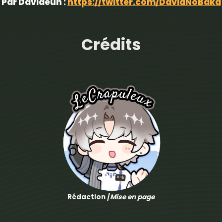
Par Davideuh :
https://twitter.com/DavidNoBaka
Crédits
Rédaction /
Mise en page