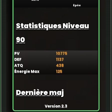
Épée
Statistiques Niveau
90
PV
10775
DEF
1137
ATQ
438
Énergie Max
125
Dernière maj
Version 2.3