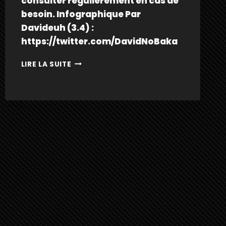
consulter régulièrement en cas de
besoin. Infographique Par
Davideuh (3.4) :
https://twitter.com/DavidNoBaka
DAN
LIRE LA SUITE
HENG