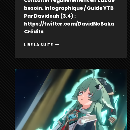
consulter régulièrement en cas de
besoin. Infographique / Guide YTB
Par Davideuh (3.4) :
https://twitter.com/DavidNoBaka
Crédits
BLADE
LIRE LA SUITE