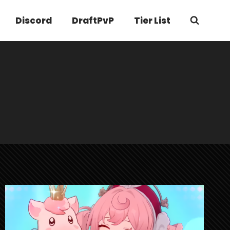
Discord
DraftPvP
Tier List