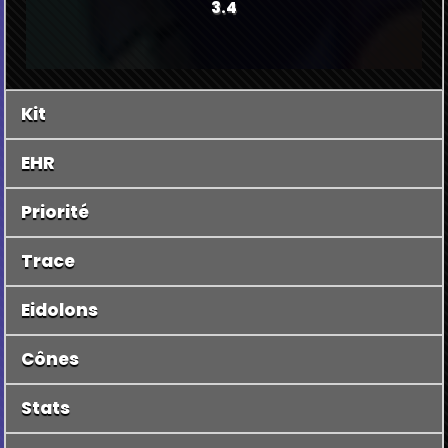
3.4
Kit
EHR
Priorité
Trace
Eidolons
Cônes
Stats